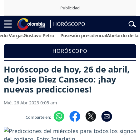
HORÓSCOPO
Vargas
Gustavo Petro
Posesión presidencial
Abelardo de la Espri
HORÓSCOPO
Horóscopo de hoy, 26 de abril,
de Josie Diez Canseco: ¡hay
nuevas predicciones!
Mié, 26 Abr 2023 0:05 am
Comparte en: