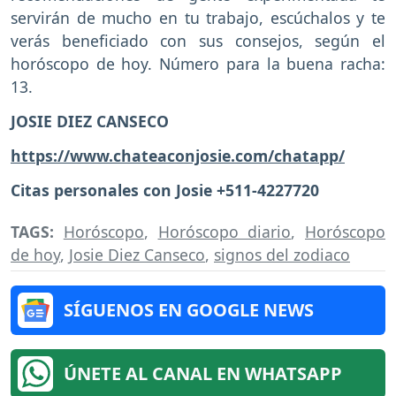
servirán de mucho en tu trabajo, escúchalos y te
verás beneficiado con sus consejos, según el
horóscopo de hoy. Número para la buena racha:
13.
JOSIE DIEZ CANSECO
https://www.chateaconjosie.com/chatapp/
Citas personales con Josie +511-4227720
TAGS:
Horóscopo
,
Horóscopo diario
,
Horóscopo
de hoy
,
Josie Diez Canseco
,
signos del zodiaco
SÍGUENOS EN GOOGLE NEWS
ÚNETE AL CANAL EN WHATSAPP