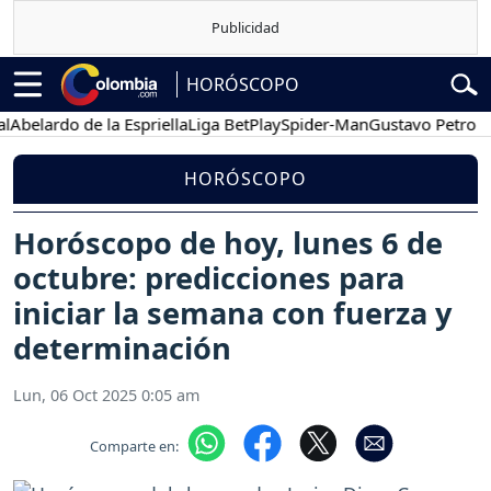
HORÓSCOPO
ardo de la Espriella
Liga BetPlay
Spider-Man
Gustavo Petro
Pose
HORÓSCOPO
Horóscopo de hoy, lunes 6 de
octubre: predicciones para
iniciar la semana con fuerza y
determinación
Lun, 06 Oct 2025 0:05 am
Comparte en: