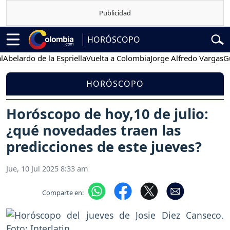
HORÓSCOPO
rdo de la Espriella
Vuelta a Colombia
Jorge Alfredo Vargas
Gustavo
HORÓSCOPO
Horóscopo de hoy,10 de julio:
¿qué novedades traen las
predicciones de este jueves?
Jue, 10 Jul 2025 8:33 am
Comparte en: