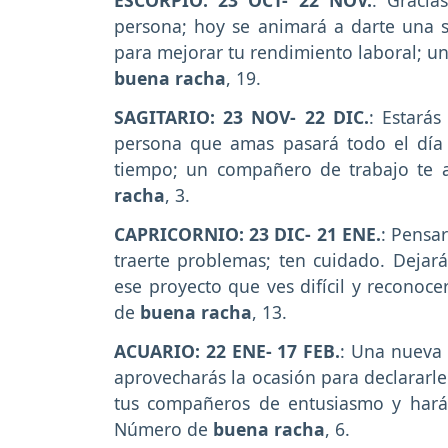
ESCORPIO: 23 OCT- 22 NOV.
: Gracia
persona; hoy se animará a darte una s
para mejorar tu rendimiento laboral; 
buena racha
, 19.
SAGITARIO: 23 NOV- 22 DIC.
: Estará
persona que amas pasará todo el día
tiempo; un compañero de trabajo t
racha
, 3.
CAPRICORNIO: 23 DIC- 21 ENE.
: Pensa
traerte problemas; ten cuidado. Deja
ese proyecto que ves difícil y recono
de
buena racha
, 13.
ACUARIO: 22 ENE- 17 FEB.
: Una nueva 
aprovecharás la ocasión para declararle
tus compañeros de entusiasmo y harán
Número de
buena racha
, 6.