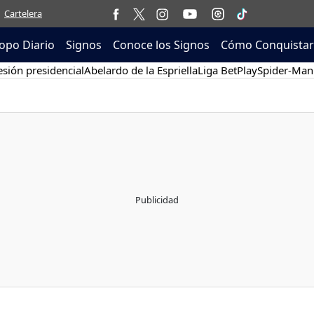
Cartelera
opo Diario
Signos
Conoce los Signos
Cómo Conquistar
sión presidencial
Abelardo de la Espriella
Liga BetPlay
Spider-Man