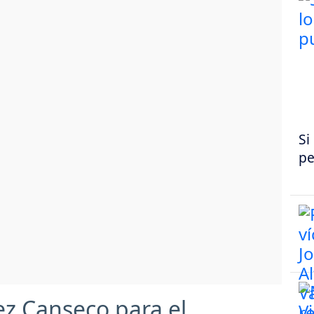
Si
pe
ez Canseco para el