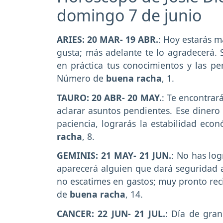
domingo 7 de junio
ARIES: 20 MAR- 19 ABR.
: Hoy estarás m
gusta; más adelante te lo agradecerá. S
en práctica tus conocimientos y las p
Número de
buena racha
, 1.
TAURO: 20 ABR- 20 MAY.
: Te encontrar
aclarar asuntos pendientes. Ese dinero 
paciencia, lograrás la estabilidad ec
racha
, 8.
GEMINIS: 21 MAY- 21 JUN.
: No has log
aparecerá alguien que dará seguridad a 
no escatimes en gastos; muy pronto re
de
buena racha
, 14.
CANCER: 22 JUN- 21 JUL.
: Día de gran