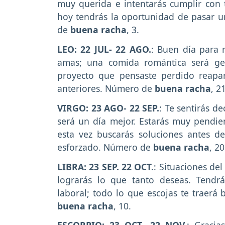
muy querida e intentarás cumplir con t
hoy tendrás la oportunidad de pasar u
de
buena racha
, 3.
LEO: 22 JUL- 22 AGO.
: Buen día para 
amas; una comida romántica será gen
proyecto que pensaste perdido reapar
anteriores. Número de
buena racha
, 21
VIRGO: 23 AGO- 22 SEP.
: Te sentirás d
será un día mejor. Estarás muy pendie
esta vez buscarás soluciones antes d
esforzado. Número de
buena racha
, 20
LIBRA: 23 SEP. 22 OCT.
: Situaciones del
lograrás lo que tanto deseas. Tendr
laboral; todo lo que escojas te traerá
buena racha
, 10.