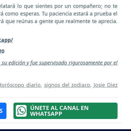
elatará lo que sientes por un compañero; no te
á como esperas. Tu paciencia estará a prueba el
á que reúnas a gente que realmente te aprecia.
tapp/
20
n su edición y fue supervisado rigurosamente por el
Horóscopo diario
,
signos del zodiaco
,
Josie Diez
ÚNETE AL CANAL EN
S
WHATSAPP