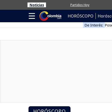
Noticias
Partidos Hoy
HORÓSCOPO
Horósc
De Interés:
Pose
HORÓSCOPO