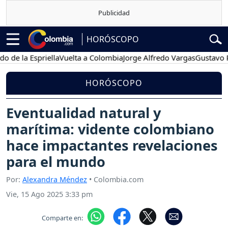
HORÓSCOPO
 la Espriella
Vuelta a Colombia
Jorge Alfredo Vargas
Gustavo Petr
HORÓSCOPO
Eventualidad natural y
marítima: vidente colombiano
hace impactantes revelaciones
para el mundo
Por:
Alexandra Méndez
• Colombia.com
Vie, 15 Ago 2025 3:33 pm
Comparte en: