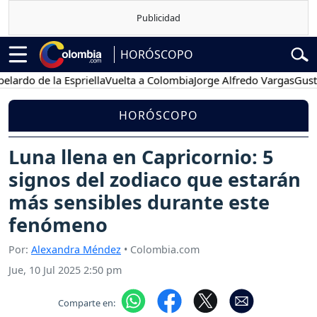
HORÓSCOPO
 de la Espriella
Vuelta a Colombia
Jorge Alfredo Vargas
Gustavo Pe
HORÓSCOPO
Luna llena en Capricornio: 5
signos del zodiaco que estarán
más sensibles durante este
fenómeno
Por:
Alexandra Méndez
• Colombia.com
Jue, 10 Jul 2025 2:50 pm
Comparte en: