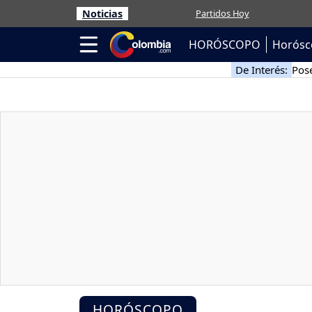
Noticias
Partidos Hoy
HORÓSCOPO
Horósc
De Interés:
Pose
HORÓSCOPO