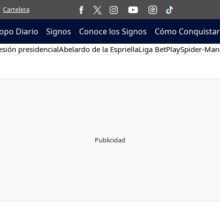
Cartelera
opo Diario
Signos
Conoce los Signos
Cómo Conquistar
sión presidencial
Abelardo de la Espriella
Liga BetPlay
Spider-Man