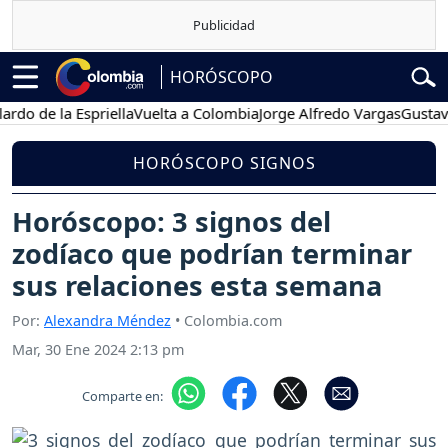
HORÓSCOPO
e la Espriella
Vuelta a Colombia
Jorge Alfredo Vargas
Gustavo Petr
HORÓSCOPO SIGNOS
Horóscopo: 3 signos del
zodíaco que podrían terminar
sus relaciones esta semana
Por:
Alexandra Méndez
• Colombia.com
Mar, 30 Ene 2024 2:13 pm
Comparte en: