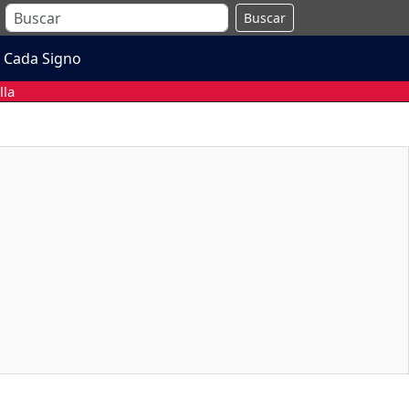
Buscar
 Cada Signo
lla