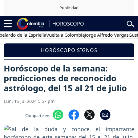
HORÓSCOPO
o de la Espriella
Vuelta a Colombia
Jorge Alfredo Vargas
Gustavo 
HORÓSCOPO SIGNOS
Horóscopo de la semana:
predicciones de reconocido
astrólogo, del 15 al 21 de julio
Lun, 15 Jul 2024 5:57 pm
Comparte en: