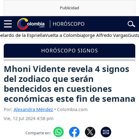
HORÓSCOPO
 de la Espriella
Vuelta a Colombia
Jorge Alfredo Vargas
Gustavo Pe
HORÓSCOPO SIGNOS
Mhoni Vidente revela 4 signos
del zodiaco que serán
bendecidos en cuestiones
económicas este fin de semana
Por:
Alexandra Méndez
• Colombia.com
Vie, 12 Jul 2024 4:58 pm
Comparte en: