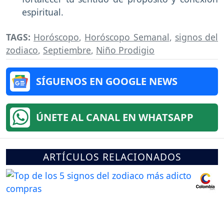
espiritual.
TAGS:
Horóscopo
,
Horóscopo Semanal
,
signos del
zodiaco
,
Septiembre
,
Niño Prodigio
SÍGUENOS EN GOOGLE NEWS
ÚNETE AL CANAL EN WHATSAPP
ARTÍCULOS RELACIONADOS