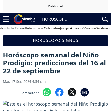
HORÓSCOPO
la Espriella
Vuelta a Colombia
Jorge Alfredo Vargas
Gustavo Petro
HORÓSCOPO SIGNOS
Horóscopo semanal del Niño
Prodigio: predicciones del 16 al
22 de septiembre
Mar, 17 Sep 2024 4:54 pm
Comparte en: