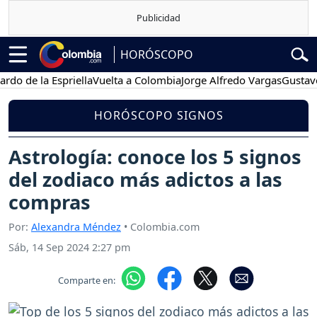
HORÓSCOPO
e la Espriella
Vuelta a Colombia
Jorge Alfredo Vargas
Gustavo Petr
HORÓSCOPO SIGNOS
Astrología: conoce los 5 signos
del zodiaco más adictos a las
compras
Por:
Alexandra Méndez
• Colombia.com
Sáb, 14 Sep 2024 2:27 pm
Comparte en: