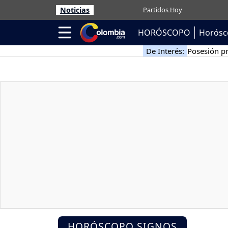
Noticias
Partidos Hoy
HORÓSCOPO
Horósc
De Interés:
Posesión pr
HORÓSCOPO SIGNOS