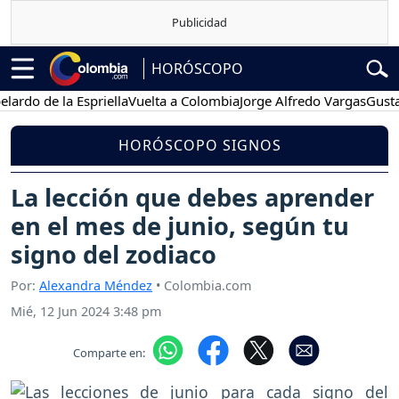
HORÓSCOPO
 de la Espriella
Vuelta a Colombia
Jorge Alfredo Vargas
Gustavo Pe
HORÓSCOPO SIGNOS
La lección que debes aprender
en el mes de junio, según tu
signo del zodiaco
Por:
Alexandra Méndez
• Colombia.com
Mié, 12 Jun 2024 3:48 pm
Comparte en: