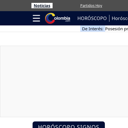
Noticias
Partidos Hoy
HORÓSCOPO
Horósc
De Interés:
Posesión pr
HORÓSCOPO SIGNOS