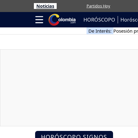
Noticias
Partidos Hoy
HORÓSCOPO
Horósc
De Interés:
Posesión pr
HORÓSCOPO SIGNOS