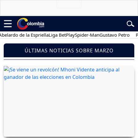
o de la Espriella
Liga BetPlay
Spider-Man
Gustavo Petro
Posesió
ÚLTIMAS NOTICIAS SOBRE MARZO