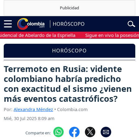
HORÓSCOPO
al de Abelardo de la Espriella
Sigue en vivo la posesión presi
HORÓSCOPO
Terremoto en Rusia: vidente
colombiano habría predicho
con exactitud el sismo ¿vienen
más eventos catastróficos?
Por:
Alexandra Méndez
• Colombia.com
Mié, 30 Jul 2025 8:09 am
Comparte en: