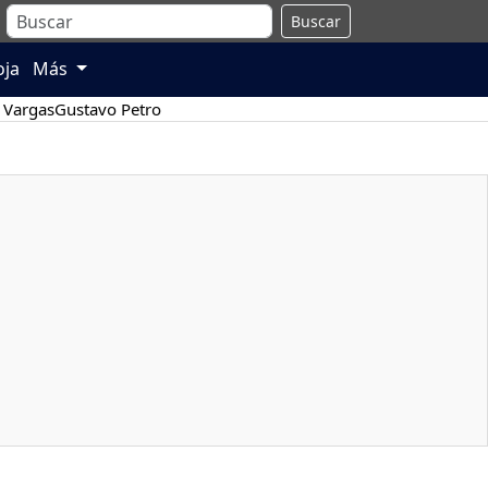
Buscar
oja
Más
 Vargas
Gustavo Petro