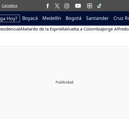
Cartelera
Boyacá
Medellín
Bogotá
Santander
Cruz R
ega Hoy?
esidencial
Abelardo de la Espriella
Vuelta a Colombia
Jorge Alfredo