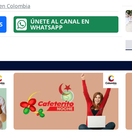
 en Colombia
ÚNETE AL CANAL EN
S
WHATSAPP