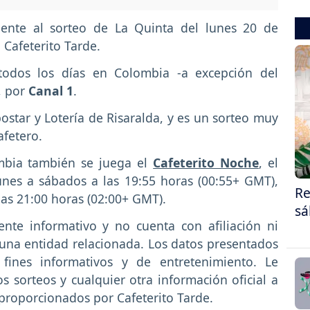
iente al sorteo de La Quinta del lunes 20 de
 Cafeterito Tarde.
 todos los días en Colombia -a excepción del
, por
Canal 1
.
postar y Lotería de Risaralda, y es un sorteo muy
afetero.
mbia también se juega el
Cafeterito Noche
, el
unes a sábados a las 19:55 horas (00:55+ GMT),
Re
las 21:00 horas (02:00+ GMT).
sá
ente informativo y no cuenta con afiliación ni
guna entidad relacionada. Los datos presentados
fines informativos y de entretenimiento. Le
os sorteos y cualquier otra información oficial a
s proporcionados por Cafeterito Tarde.