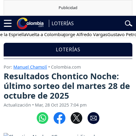
LOTERÍAS
Espriella
Vuelta a Colombia
Jorge Alfredo Vargas
Gustavo Petro
P
LOTERÍAS
Por:
Manuel Chamolí
• Colombia.com
Resultados Chontico Noche:
último sorteo del martes 28 de
octubre de 2025
Actualización
•
Mar, 28 Oct 2025 7:04 pm