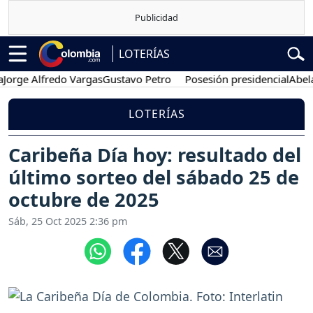
LOTERÍAS
e Alfredo Vargas
Gustavo Petro
Posesión presidencial
Abelardo d
LOTERÍAS
Caribeña Día hoy: resultado del
último sorteo del sábado 25 de
octubre de 2025
Sáb, 25 Oct 2025 2:36 pm