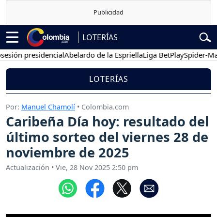
LOTERÍAS
ón presidencial
Abelardo de la Espriella
Liga BetPlay
Spider-Man
Gu
LOTERÍAS
Por:
Manuel Chamolí
• Colombia.com
Caribeña Día hoy: resultado del
último sorteo del viernes 28 de
noviembre de 2025
Actualización
•
Vie, 28 Nov 2025 2:50 pm