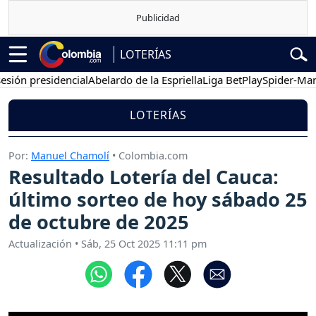
LOTERÍAS
n presidencial
Abelardo de la Espriella
Liga BetPlay
Spider-Man
Gus
LOTERÍAS
Por:
Manuel Chamolí
• Colombia.com
Resultado Lotería del Cauca:
último sorteo de hoy sábado 25
de octubre de 2025
Actualización
•
Sáb, 25 Oct 2025 11:11 pm