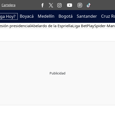
Cartelera
Boyacá
Medellín
Bogotá
Santander
Cruz R
ega Hoy?
sión presidencial
Abelardo de la Espriella
Liga BetPlay
Spider-Man