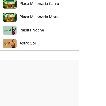
Placa Millonaria Carro
Placa Millonaria Moto
Paisita Noche
Astro Sol