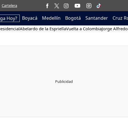
Cartelera
Boyacá
Medellín
Bogotá
Santander
Cruz R
ega Hoy?
esidencial
Abelardo de la Espriella
Vuelta a Colombia
Jorge Alfredo