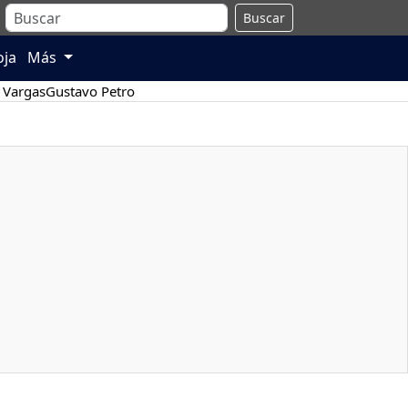
Buscar
oja
Más
 Vargas
Gustavo Petro