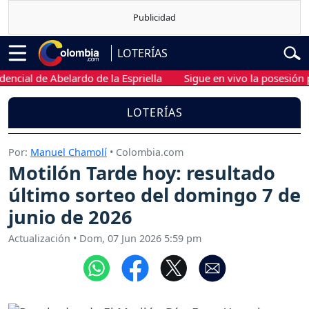
LOTERÍAS
l de Abelardo de la Espriella
Sigue en vivo la posesión presid
LOTERÍAS
Por:
Manuel Chamolí
• Colombia.com
Motilón Tarde hoy: resultado
último sorteo del domingo 7 de
junio de 2026
Actualización
•
Dom, 07 Jun 2026 5:59 pm