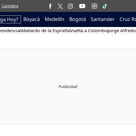
Cartelera
Boyacá
Medellín
Bogotá
Santander
Cruz R
ega Hoy?
esidencial
Abelardo de la Espriella
Vuelta a Colombia
Jorge Alfredo