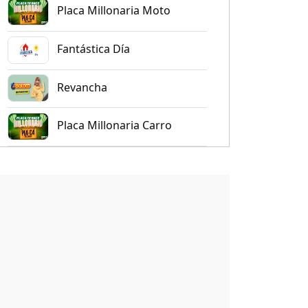
Placa Millonaria Moto
Fantástica Día
Revancha
Placa Millonaria Carro