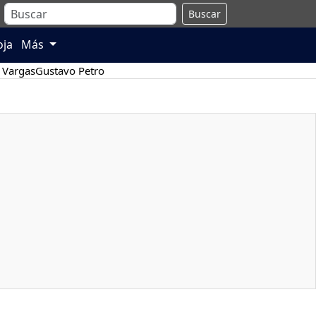
Buscar
oja
Más
 Vargas
Gustavo Petro