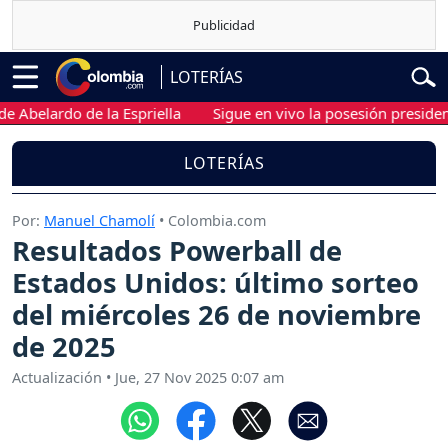
LOTERÍAS
elardo de la Espriella
Sigue en vivo la posesión presidencial 
LOTERÍAS
Por:
Manuel Chamolí
• Colombia.com
Resultados Powerball de
Estados Unidos: último sorteo
del miércoles 26 de noviembre
de 2025
Actualización
•
Jue, 27 Nov 2025 0:07 am