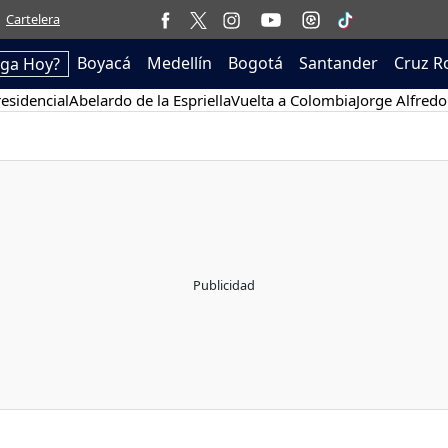
Cartelera
Boyacá
Medellín
Bogotá
Santander
Cruz R
ega Hoy?
esidencial
Abelardo de la Espriella
Vuelta a Colombia
Jorge Alfredo