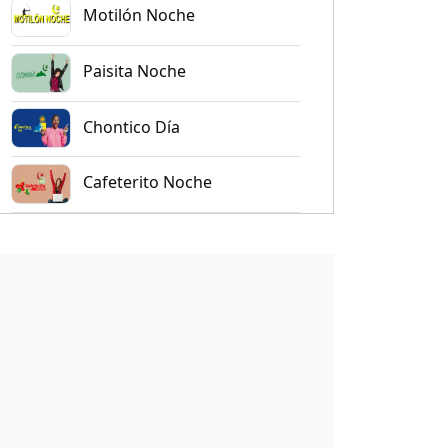
Motilón Noche
Paisita Noche
Chontico Día
Cafeterito Noche