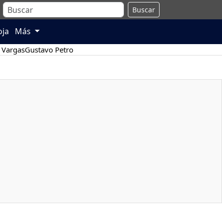
Buscar
oja
Más
 Vargas
Gustavo Petro