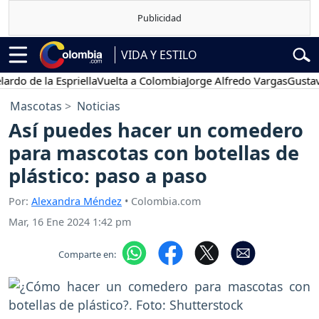
VIDA Y ESTILO
de la Espriella
Vuelta a Colombia
Jorge Alfredo Vargas
Gustavo Pet
Mascotas
Noticias
Así puedes hacer un comedero
para mascotas con botellas de
plástico: paso a paso
Por:
Alexandra Méndez
• Colombia.com
Mar, 16 Ene 2024 1:42 pm
Comparte en: