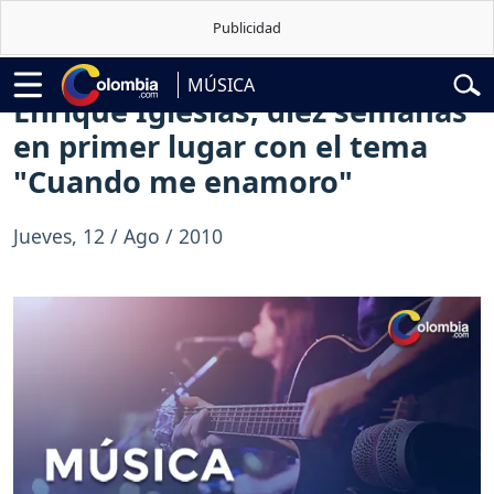
de la Espriella
Vuelta a Colombia
Jorge Alfredo Vargas
Gustavo Pet
MÚSICA
Enrique Iglesias, diez semanas
en primer lugar con el tema
"Cuando me enamoro"
Jueves, 12 / Ago / 2010