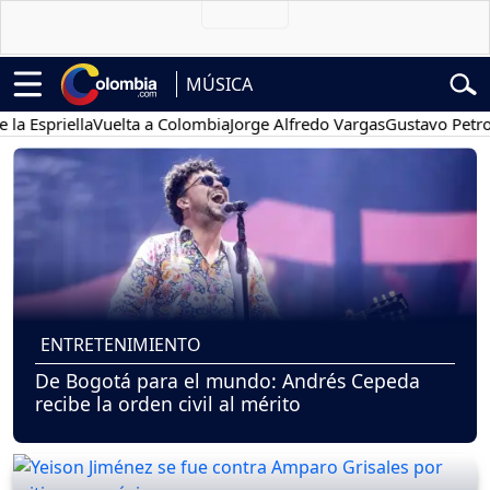
MÚSICA
priella
Vuelta a Colombia
Jorge Alfredo Vargas
Gustavo Petro
Po
ENTRETENIMIENTO
De Bogotá para el mundo: Andrés Cepeda
recibe la orden civil al mérito