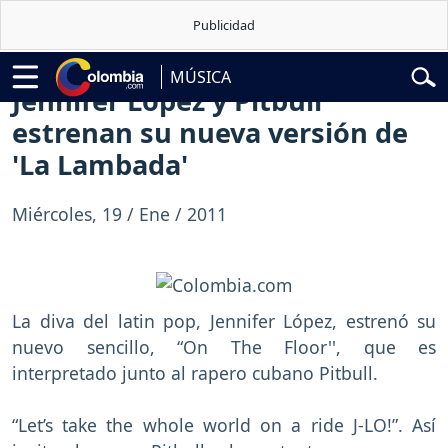
o de la Espriella
Vuelta a Colombia
Jorge Alfredo Vargas
Gustavo P
MÚSICA
Jennifer López y Pitbull
estrenan su nueva versión de
'La Lambada'
Miércoles, 19 / Ene / 2011
La diva del latin pop, Jennifer López, estrenó su
nuevo sencillo, “On The Floor'', que es
interpretado junto al rapero cubano Pitbull.
“Let’s take the whole world on a ride J-LO!”. Así