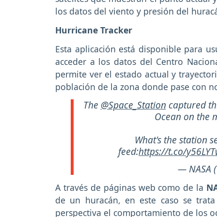
los datos del viento y presión del hurac
Hurricane Tracker
Esta aplicación está disponible para us
acceder a los datos del Centro Nacio
permite ver el estado actual y trayector
población de la zona donde pase con not
The
@Space_Station
captured thi
Ocean on the m
What's the station 
feed:
https://t.co/y56LY
— NASA 
A través de páginas web como de la
N
de un huracán, en este caso se trat
perspectiva el comportamiento de los o