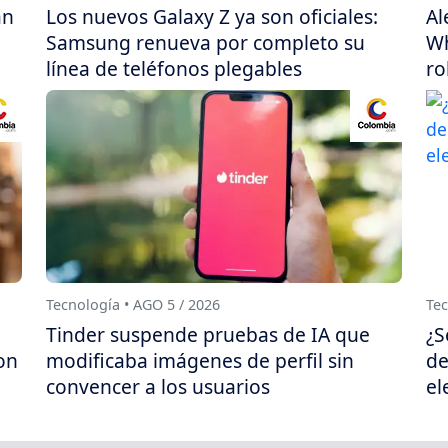
án
Los nuevos Galaxy Z ya son oficiales:
Al
Samsung renueva por completo su
Wh
línea de teléfonos plegables
ro
Tecnología • AGO 5 / 2026
Tec
Tinder suspende pruebas de IA que
¿S
on
modificaba imágenes de perfil sin
de
convencer a los usuarios
el