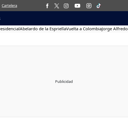
Cartelera
s
esidencial
Abelardo de la Espriella
Vuelta a Colombia
Jorge Alfredo