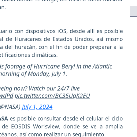
án.
uario con dispositivos iOS, desde allí es posible
nal de Huracanes de Estados Unidos, así mismo
ia del huracán, con el fin de poder preparar a la
ificaciones climáticas.
s footage of Hurricane Beryl in the Atlantic
orning of Monday, July 1.
seeing now? Watch our 24/7 live
TwdPd
pic.twitter.com/BC35UqK2EU
(@NASA)
July 1, 2024
ASA
es posible consultar desde el celular el ciclo
a de EOSDIS Worlsview, donde se ve a amplia
céanos, así como realizar un seguimiento.