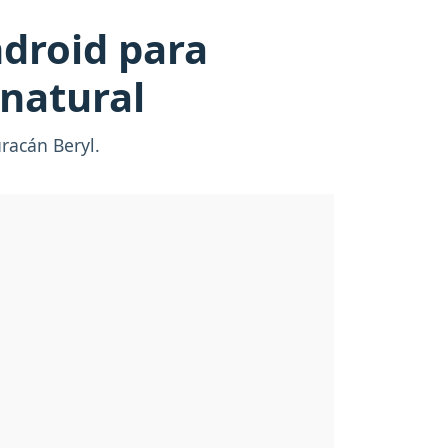
ndroid para
 natural
uracán Beryl.