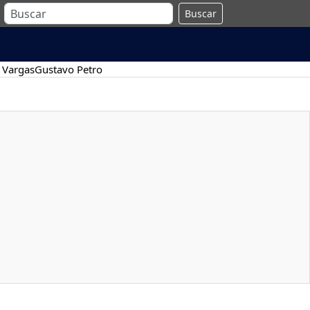
Buscar
 Vargas
Gustavo Petro