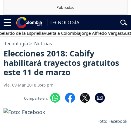
TECNOLOGÍA
 de la Espriella
Vuelta a Colombia
Jorge Alfredo Vargas
Gustavo P
Tecnología
Noticias
Elecciones 2018: Cabify
habilitará trayectos gratuitos
este 11 de marzo
Vie, 09 Mar 2018 3:45 pm
Comparte en:
Foto: Facebook