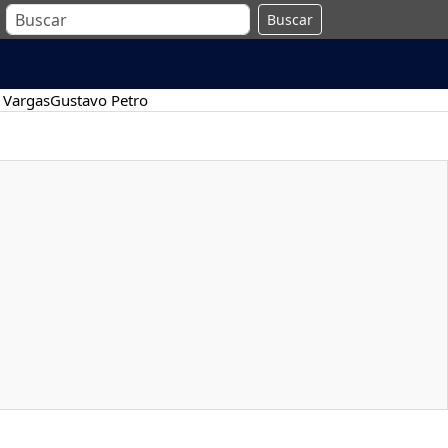
Buscar
 Vargas
Gustavo Petro