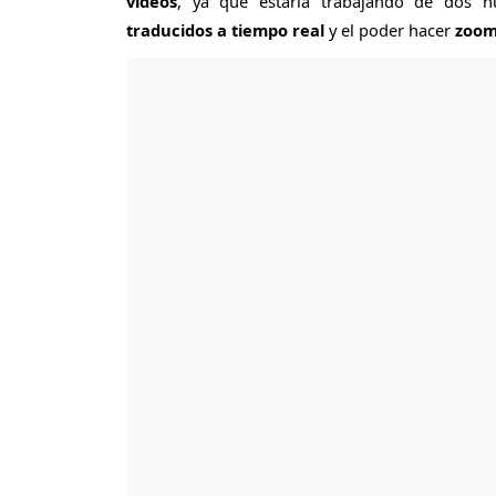
videos
, ya que estaría trabajando de dos n
traducidos a tiempo real
y el poder hacer
zoom 