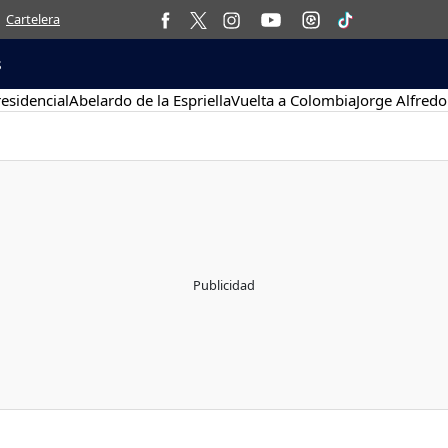
Cartelera
s
esidencial
Abelardo de la Espriella
Vuelta a Colombia
Jorge Alfredo