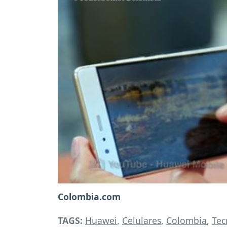
Colombia.com
TAGS:
Huawei
,
Celulares
,
Colombia
,
Tec