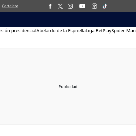
Cartelera
s
sión presidencial
Abelardo de la Espriella
Liga BetPlay
Spider-Man