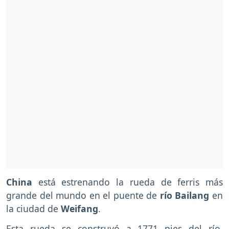
China
está estrenando la rueda de ferris más
grande del mundo en el puente de
río Bailang
en
la ciudad de
Weifang
.
Esta rueda se construyó a 1771 pies del río,