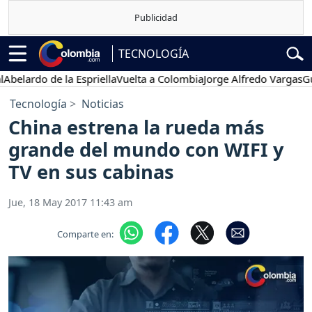
TECNOLOGÍA
lardo de la Espriella
Vuelta a Colombia
Jorge Alfredo Vargas
Gustav
Tecnología
Noticias
China estrena la rueda más
grande del mundo con WIFI y
TV en sus cabinas
Jue, 18 May 2017 11:43 am
Comparte en: