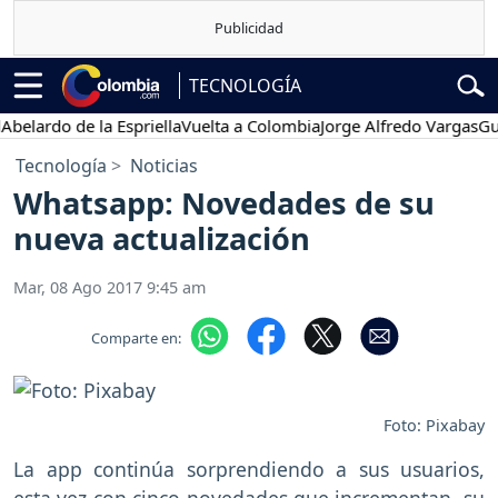
TECNOLOGÍA
ardo de la Espriella
Vuelta a Colombia
Jorge Alfredo Vargas
Gustav
Tecnología
Noticias
Whatsapp: Novedades de su
nueva actualización
Mar, 08 Ago 2017 9:45 am
Comparte en:
Foto: Pixabay
La app continúa sorprendiendo a sus usuarios,
esta vez con cinco novedades que incrementan su