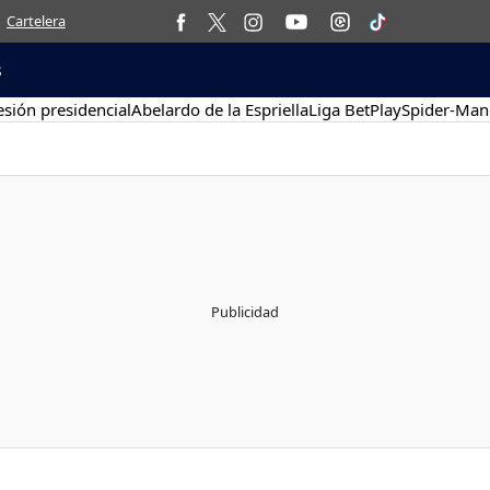
Cartelera
s
sión presidencial
Abelardo de la Espriella
Liga BetPlay
Spider-Man