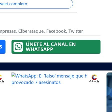
tweet completo
mpresas
,
Ciberataque
,
Facebook
,
Twitter
ÚNETE AL CANAL EN
S
WHATSAPP