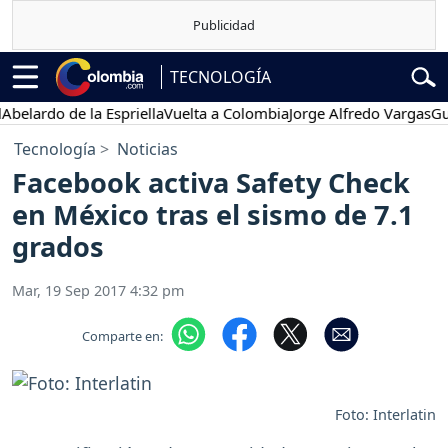
TECNOLOGÍA
ardo de la Espriella
Vuelta a Colombia
Jorge Alfredo Vargas
Gustav
Tecnología
Noticias
Facebook activa Safety Check
en México tras el sismo de 7.1
grados
Mar, 19 Sep 2017 4:32 pm
Comparte en:
Foto: Interlatin