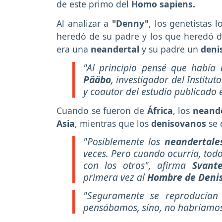
de este primo del
Homo sapiens.
Al analizar a
"Denny"
, los genetistas 
heredó de su padre y los que heredó d
era una
neandertal
y su padre un
deni
"Al principio pensé que había
Pääbo
, investigador del Institut
y coautor del estudio publicado 
Cuando se fueron de
África
, los
neand
Asia
, mientras que los
denisovanos
se 
"Posiblemente los
neandertal
veces. Pero cuando ocurría, todo
con los otros", afirma
Svant
primera vez al
Hombre de Deni
"Seguramente se reproducían
pensábamos, sino, no habríamos 