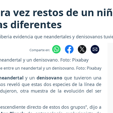
ra vez restos de un ni
s diferentes
Siberia evidencia que neandertales y denisovanos tuv
Comparte en:
e entre un neandertal y un denisovano. Foto: Pixabay
neandertal
y un
denisovano
que tuvieron una
os reveló que estas dos especies de la línea de
dujeron, otra muestra de la evolución del ser
descendiente directo de estos dos grupos", dijo a