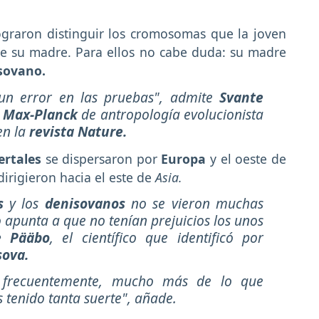
lograron distinguir los cromosomas que la joven
e su madre. Para ellos no cabe duda: su madre
sovano.
 un error en las pruebas", admite
Svante
o
Max-Planck
de antropología evolucionista
en la
revista Nature.
ertales
se dispersaron por
Europa
y el oeste de
dirigieron hacia el este de
Asia.
es
y los
denisovanos
no se vieron muchas
 apunta a que no tenían prejuicios los unos
e Pääbo
, el científico que identificó por
sova.
 frecuentemente, mucho más de lo que
tenido tanta suerte", añade.