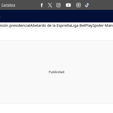
Cartelera
s
sión presidencial
Abelardo de la Espriella
Liga BetPlay
Spider-Man