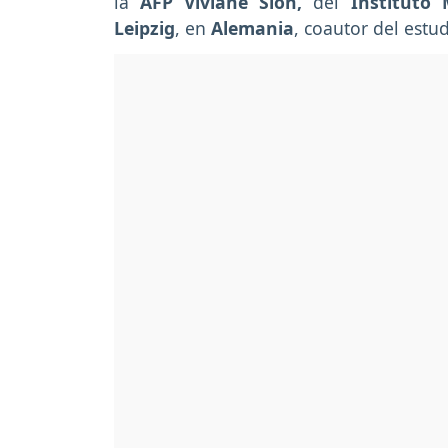
la
AFP Viviane Slon,
del
Instituto 
Leipzig
, en
Alemania
, coautor del estu