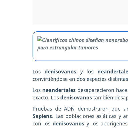
Los
denisovanos
y los
neanderta
convirtiéndose en dos especies distint
Los
neandertales
desaparecieron hace
exacto. Los
denisovanos
también desap
Pruebas de ADN demostraron que am
Sapiens
. Las poblaciones asiáticas y
con los
denisovanos
y los aborígene