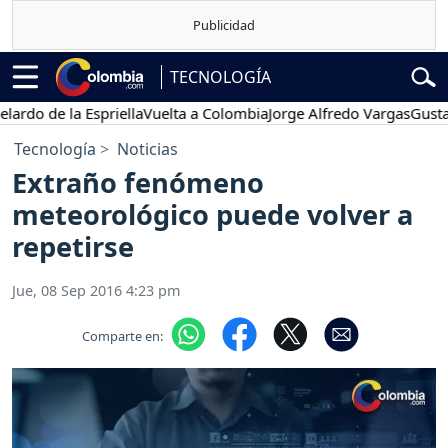
TECNOLOGÍA
do de la Espriella
Vuelta a Colombia
Jorge Alfredo Vargas
Gustavo 
Tecnología
Noticias
Extraño fenómeno
meteorológico puede volver a
repetirse
Jue, 08 Sep 2016 4:23 pm
Comparte en: