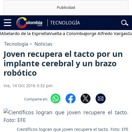
TECNOLOGÍA
rdo de la Espriella
Vuelta a Colombia
Jorge Alfredo Vargas
Gustavo
Tecnología
Noticias
Joven recupera el tacto por un
implante cerebral y un brazo
robótico
Vie, 14 Oct 2016 3:32 pm
Comparte en:
Científicos logran que joven recupere el tacto. Foto: EFE