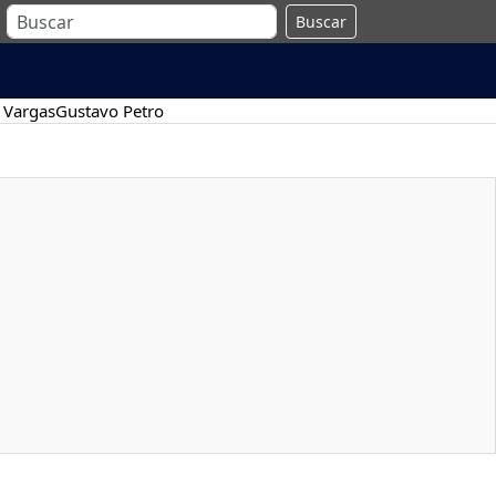
Buscar
 Vargas
Gustavo Petro