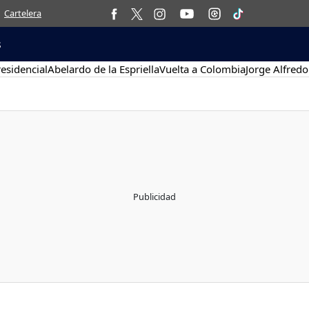
Cartelera
s
esidencial
Abelardo de la Espriella
Vuelta a Colombia
Jorge Alfredo