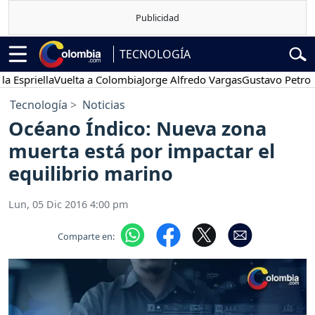
TECNOLOGÍA
spriella
Vuelta a Colombia
Jorge Alfredo Vargas
Gustavo Petro
Po
Tecnología
Noticias
Océano Índico: Nueva zona
muerta está por impactar el
equilibrio marino
Lun, 05 Dic 2016 4:00 pm
Comparte en: