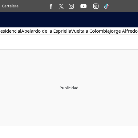
Cartelera
s
esidencial
Abelardo de la Espriella
Vuelta a Colombia
Jorge Alfredo