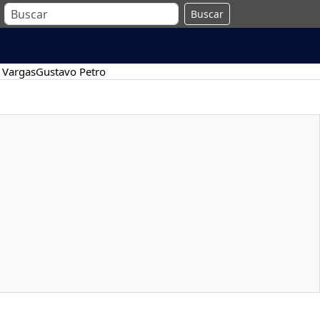
Buscar
 Vargas
Gustavo Petro