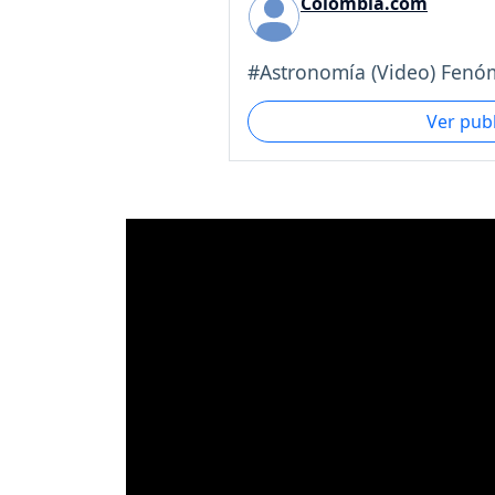
Colombia.com
#Astronomía (Video) Fenóm
Ver pub