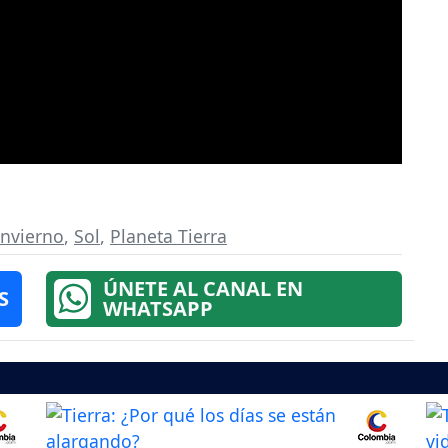
invierno
,
Sol
,
Planeta Tierra
ÚNETE AL CANAL EN
S
WHATSAPP