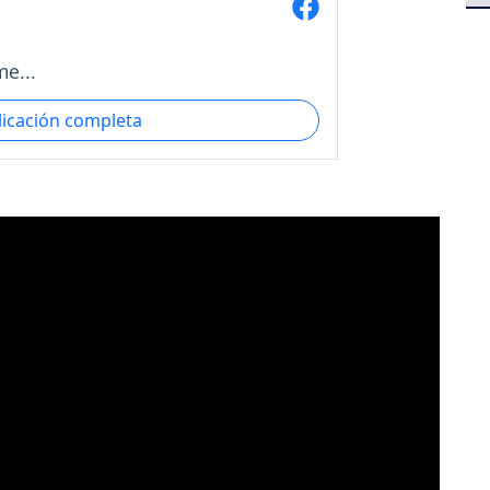
e...
licación completa