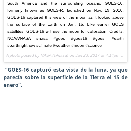
South America and the surrounding oceans. GOES-16,
formerly known as GOES-R, launched on Nov. 19, 2016.
GOES-16 captured this view of the moon as it looked above
the surface of the Earth on Jan. 15. Like earlier GOES
satellites, GOES-16 will use the moon for calibration. Credits:
NOAA/NASA #nasa #goes #goes16 #goesr #earth
#earthrightnow #climate #weather #moon #science
A photo posted by NASA (@nasa) on
Jan 23, 2017 at 4:14pm PST
“GOES-16 capturó esta vista de la luna, ya que
parecía sobre la superficie de la Tierra el 15 de
enero”.