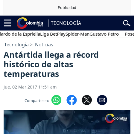
TECNOLOGÍA
 de la Espriella
Liga BetPlay
Spider-Man
Gustavo Petro
Posesión
Tecnología
Noticias
Antártida llega a récord
histórico de altas
temperaturas
Jue, 02 Mar 2017 11:51 am
Comparte en: