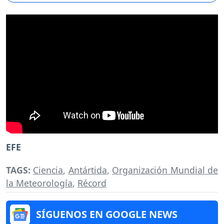
EFE
TAGS:
Ciencia
,
Antártida
,
Organización Mundial de
la Meteorología
,
Récord
SÍGUENOS EN GOOGLE NEWS